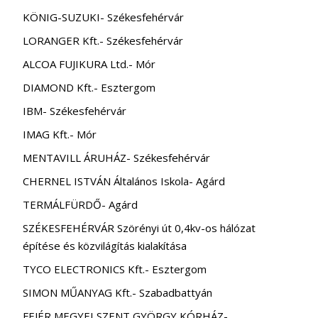
KÖNIG-SUZUKI- Székesfehérvár
LORANGER Kft.- Székesfehérvár
ALCOA FUJIKURA Ltd.- Mór
DIAMOND Kft.- Esztergom
IBM- Székesfehérvár
IMAG Kft.- Mór
MENTAVILL ÁRUHÁZ- Székesfehérvár
CHERNEL ISTVÁN Általános Iskola- Agárd
TERMÁLFÜRDŐ- Agárd
SZÉKESFEHÉRVÁR Szörényi út 0,4kv-os hálózat
építése és közvilágítás kialakítása
TYCO ELECTRONICS Kft.- Esztergom
SIMON MŰANYAG Kft.- Szabadbattyán
FEJÉR MEGYEI SZENT GYÖRGY KÓRHÁZ-